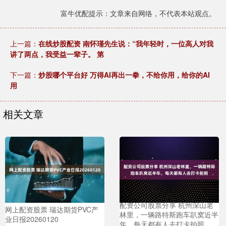
富牛优配提示：文章来自网络，不代表本站观点。
上一篇：
在线炒股配资 南怀瑾先生说：“我年轻时，一位高人对我
讲了两点，我受益一辈子。 ​第
下一篇：
炒股哪个平台好 万得AI再出一拳，不给你用，给你的AI
用
相关文章
配资公司股票分享 杭州深山老
网上配资股票 瑞达期货PVC产
林里，一辆路特斯跑车趴窝近半
业日报20260120
年，每天都有人去打卡拍照