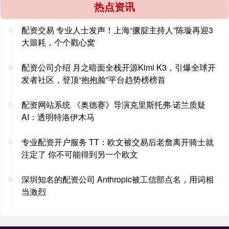
热点资讯
配资交易 专业人士发声！上海“撅腚主持人”陈璇再迎3
大噩耗，个个戳心窝
配资公司介绍 月之暗面全栈开源Kimi K3，引爆全球开
发者社区，登顶“抱抱脸”平台趋势榜榜首
配资网站系统 《奥德赛》导演克里斯托弗·诺兰质疑
AI：透明特洛伊木马
专业配资开户服务 TT：欧文被交易后老詹离开骑士就
注定了 你不可能得到另一个欧文
深圳知名的配资公司 Anthropic被工信部点名，用词相
当激烈