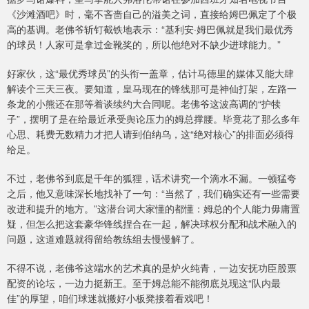
《沙滩酒吧》时，毫不吝啬自己的溢美之词，直接给姆巴佩定了个极
高的基调。老佛爷斩钉截铁地表示：“基利安·姆巴佩就是我们最优秀
的球员！人家可是拿过金靴奖的，所以他绝对不缺少进球能力。”
好家伙，这“最优秀球员”的头衔一盖章，估计马德里的媒体又能大肆
解读个三天三夜。要知道，皇马现在的锋线那可是神仙打架，左路一
条龙的小熊还在那等着谈续约大合同呢。老佛爷这波高调的“护犊
子”，摆明了是在给最近承受舆论压力的姆总撑腰。毕竟花了那么多年
心思、耗费无数精力才把人请到伯纳乌，这“绝对核心”的排面必须得
给足。
不过，老佛爷到底是千年的狐狸，话术讲究一个滴水不漏。一顿猛夸
之后，他又意味深长地找补了一句：“当然了，我们确实还有一些需要
改进和提升的地方。”这潜台词大家懂的都懂：姆总的个人能力毋庸置
疑，但怎么把这套豪华锋线捏合在一起，解决球权分配和战术融入的
问题，这道难题就得留给教练组去慢慢解了。
不得不说，老佛爷这端水的艺术真的是炉火纯青，一边安抚功臣股票
配资的论坛，一边力挺新王。至于姆总能不能彻底兑现这“队内最
佳”的厚望，咱们球迷就搬好小板凳接着看戏吧！