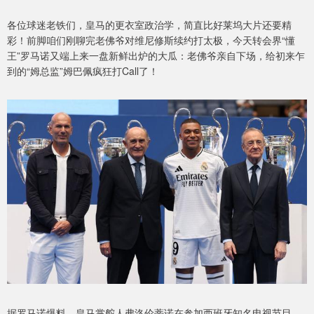
各位球迷老铁们，皇马的更衣室政治学，简直比好莱坞大片还要精
彩！前脚咱们刚聊完老佛爷对维尼修斯续约打太极，今天转会界“懂
王”罗马诺又端上来一盘新鲜出炉的大瓜：老佛爷亲自下场，给初来乍
到的“姆总监”姆巴佩疯狂打Call了！
据罗马诺爆料，皇马掌舵人弗洛伦蒂诺在参加西班牙知名电视节目