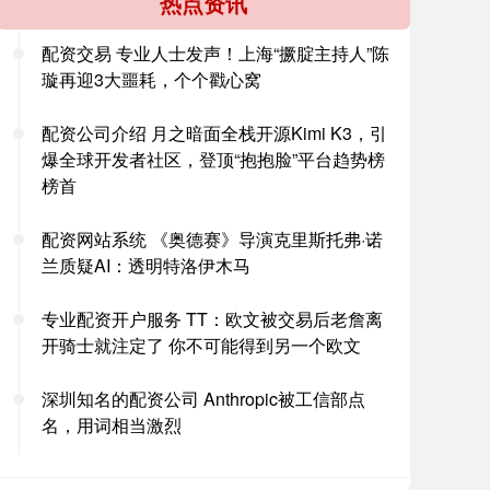
热点资讯
配资交易 专业人士发声！上海“撅腚主持人”陈
璇再迎3大噩耗，个个戳心窝
配资公司介绍 月之暗面全栈开源Kimi K3，引
爆全球开发者社区，登顶“抱抱脸”平台趋势榜
榜首
配资网站系统 《奥德赛》导演克里斯托弗·诺
兰质疑AI：透明特洛伊木马
专业配资开户服务 TT：欧文被交易后老詹离
开骑士就注定了 你不可能得到另一个欧文
深圳知名的配资公司 Anthropic被工信部点
名，用词相当激烈