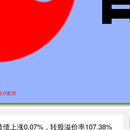
按月配资
债上涨0.07%，转股溢价率107.38%