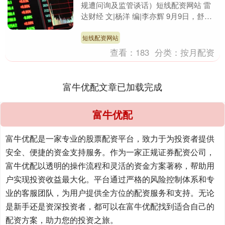
规遭问询及监管谈话）短线配资网站 雷
达财经 文|杨洋 编|李亦辉 9月9日，舒泰
神（证券代码：300204）发布公告称，
公司....
短线配资网站
查看：
183
分类：
按月配资
富牛优配文章已加载完成
富牛优配
富牛优配是一家专业的股票配资平台，致力于为投资者提供
安全、便捷的资金支持服务。作为一家正规证券配资公司，
富牛优配以透明的操作流程和灵活的资金方案著称，帮助用
户实现投资收益最大化。平台通过严格的风险控制体系和专
业的客服团队，为用户提供全方位的配资服务和支持。无论
是新手还是资深投资者，都可以在富牛优配找到适合自己的
配资方案，助力您的投资之旅。