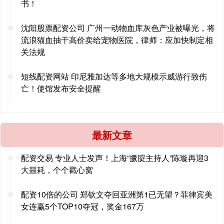
书！
沈阳股票配资公司 广州一动物血库灰色产业被曝光，将
流浪猫血抽干高价卖给宠物医院，律师：应加快制定相
关法规
短线配资网站 印尼雅加达等多地大规模示威游行致伤
亡！使馆发布安全提醒
最新文章
配资交易 专业人士发声！上海“撅腚主持人”陈璇再迎3
大噩耗，个个戳心窝
配资10倍的公司 郑钦文夺回亚洲第1已无望？菲律宾美
女连赢5个TOP10夺冠，奖金167万