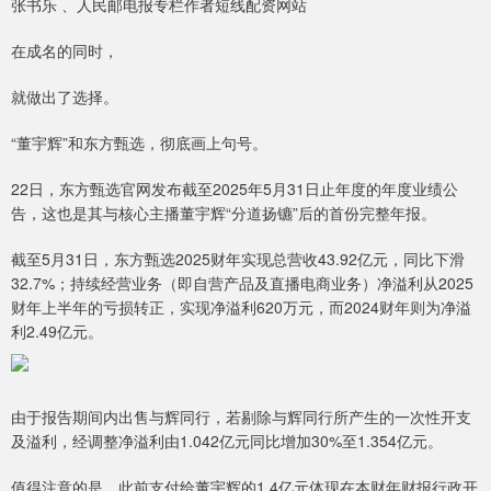
张书乐 、人民邮电报专栏作者短线配资网站
在成名的同时，
就做出了选择。
“董宇辉”和东方甄选，彻底画上句号。
22日，东方甄选官网发布截至2025年5月31日止年度的年度业绩公
告，这也是其与核心主播董宇辉“分道扬镳”后的首份完整年报。
截至5月31日，东方甄选2025财年实现总营收43.92亿元，同比下滑
32.7%；持续经营业务（即自营产品及直播电商业务）净溢利从2025
财年上半年的亏损转正，实现净溢利620万元，而2024财年则为净溢
利2.49亿元。
由于报告期间内出售与辉同行，若剔除与辉同行所产生的一次性开支
及溢利，经调整净溢利由1.042亿元同比增加30%至1.354亿元。
值得注意的是，此前支付给董宇辉的1.4亿元体现在本财年财报行政开