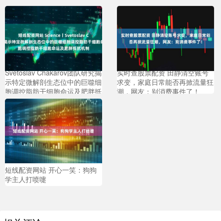
短线配资网站 Science丨
Svetoslav Chakarov团队研究揭
实时查股票配资 田静清空账号
示特定微解剖生态位中的巨噬细
求变，家庭日常能否再掀流量狂
胞调控脂肪干细胞命运及肥胖抵
潮，网友：别消费事件了！
抗机制
短线配资网站 开心一笑：狗狗
学主人打喷嚏