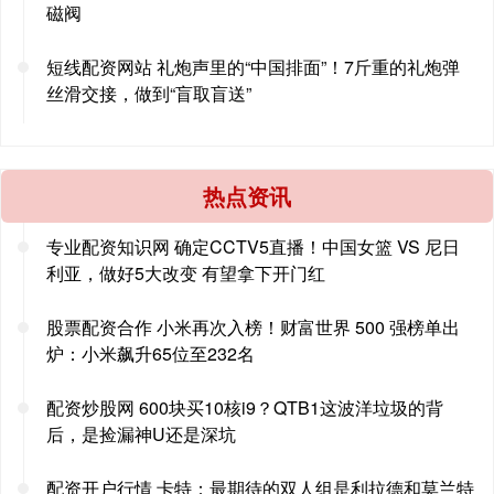
磁阀
短线配资网站 礼炮声里的“中国排面”！7斤重的礼炮弹
丝滑交接，做到“盲取盲送”
热点资讯
专业配资知识网 确定CCTV5直播！中国女篮 VS 尼日
利亚，做好5大改变 有望拿下开门红
股票配资合作 小米再次入榜！财富世界 500 强榜单出
炉：小米飙升65位至232名
配资炒股网 600块买10核i9？QTB1这波洋垃圾的背
后，是捡漏神U还是深坑
配资开户行情 卡特：最期待的双人组是利拉德和莫兰特